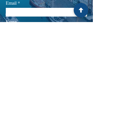
Email
Emne
Besked
Afsend
Romme Advokatfirma P/S