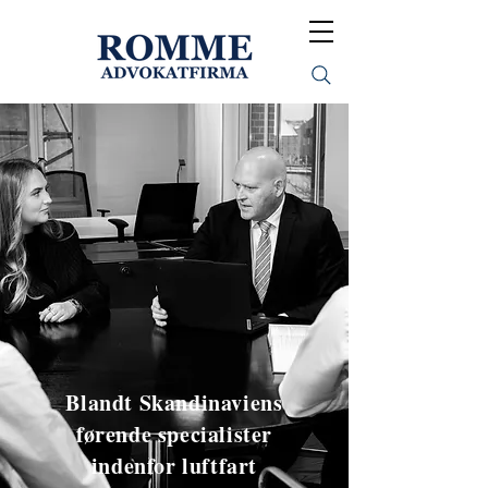
Blandt Skandinaviens
førende specialister
indenfor luftfart