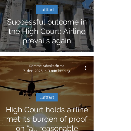
stillinger
Luftfart
Successful outcome in
the High Court: Airline
prevails again
Romme Advokatfirma
7. dec. 2025
3 min læsning
Luftfart
High Court holds airline
met its burden of proof
on “all reasonable