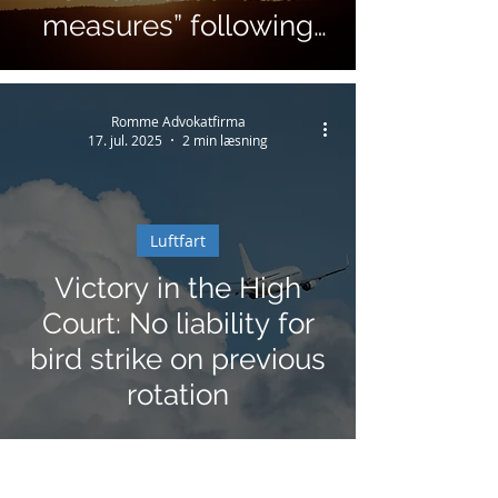
measures” following
passengers’ refund
request.
Romme Advokatfirma
17. jul. 2025
2 min læsning
Luftfart
Victory in the High
Court: No liability for
bird strike on previous
rotation