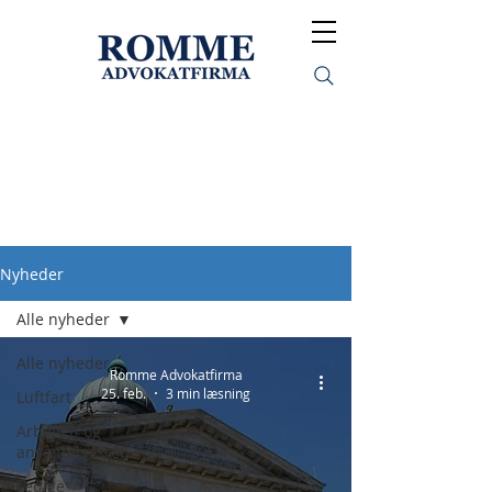
Nyheder
Nyheder
Alle nyheder
Alle nyheder
Romme Advokatfirma
25. feb.
3 min læsning
Luftfart
Arbejds- og
ansættelsesret
Ledige