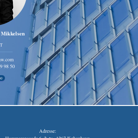
 Mikkelsen
T
aw.com
19 98 50
e
Adresse: