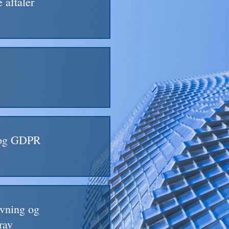
 aftaler
 og GDPR
ivning og
rav