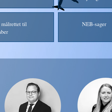
målrettet til
NEB-sager
aber