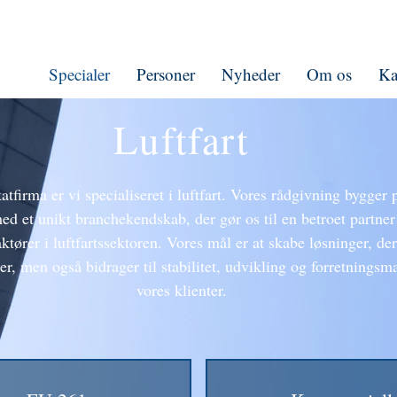
Specialer
Personer
Nyheder
Om os
Ka
Luftfart
rma er vi specialiseret i luftfart. Vores rådgivning bygger p
ed et unikt branchekendskab, der gør os til en betroet partner 
ktører i luftfartssektoren. Vores mål er at skabe løsninger, de
er, men også bidrager til stabilitet, udvikling og forretningsm
vores klienter.