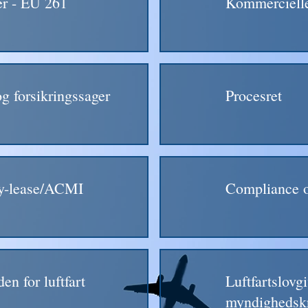
er - EU 261
Kommercielle
og forsikringssager
Procesret
ry-lease/ACMI
Compliance
en for luftfart
Luftfartslovg
myndighedsk