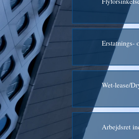
Flyforsinkels
Erstatnings- 
Wet-lease/D
Arbejdsret ind