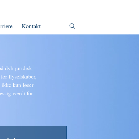
rriere
Kontakt
å dyb juridisk
for flyselskaber,
r ikke kun løser
æssig værdi for