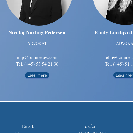
Nicolaj Norling Pedersen
Emily Lundqvist
ADVOKAT
ADVOKA
nnp@rommelaw.com
elm@rommel
Tel. (+45) 53 54 21 98
Tel. (+45) 51 
Læs mere
Læs mer
Email:
Telefon: