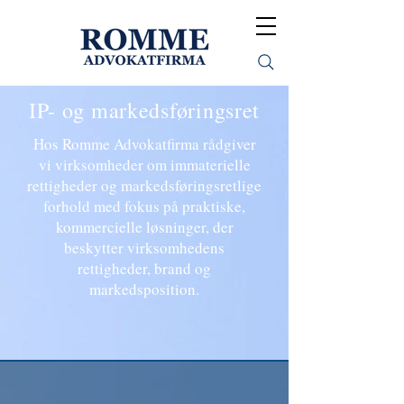
IP- og markedsføringsret
Hos Romme Advokatfirma rådgiver
vi virksomheder om immaterielle
rettigheder og markedsføringsretlige
forhold med fokus på praktiske,
kommercielle løsninger, der
beskytter virksomhedens
rettigheder, brand og
markedsposition.