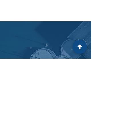
Romme Advokatfirma P/S